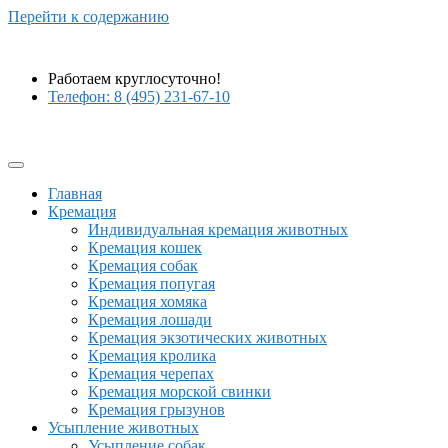
Перейти к содержанию
Работаем круглосуточно!
Телефон: 8 (495) 231-67-10
Главная
Кремация
Индивидуальная кремация животных
Кремация кошек
Кремация собак
Кремация попугая
Кремация хомяка
Кремация лошади
Кремация экзотических животных
Кремация кролика
Кремация черепах
Кремация морской свинки
Кремация грызунов
Усыпление животных
Усыпление собак