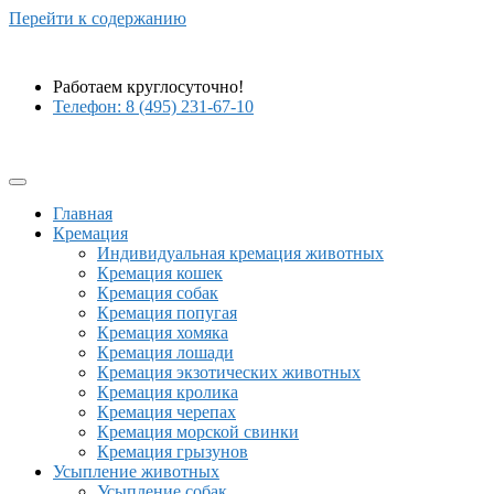
Перейти к содержанию
Работаем круглосуточно!
Телефон: 8 (495) 231-67-10
Главная
Кремация
Индивидуальная кремация животных
Кремация кошек
Кремация собак
Кремация попугая
Кремация хомяка
Кремация лошади
Кремация экзотических животных
Кремация кролика
Кремация черепах
Кремация морской свинки
Кремация грызунов
Усыпление животных
Усыпление собак