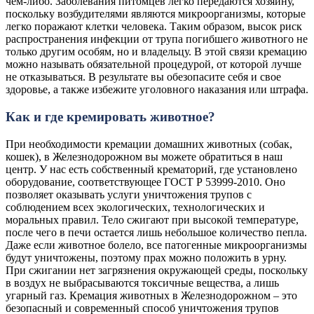
чем-либо. Заболевания питомцев легко передаются хозяину,
поскольку возбудителями являются микроорганизмы, которые
легко поражают клетки человека. Таким образом, высок риск
распространения инфекции от трупа погибшего животного не
только другим особям, но и владельцу. В этой связи кремацию
можно называть обязательной процедурой, от которой лучше
не отказываться. В результате вы обезопасите себя и свое
здоровье, а также избежите уголовного наказания или штрафа.
Как и где кремировать животное?
При необходимости кремации домашних животных (собак,
кошек), в Железнодорожном вы можете обратиться в наш
центр. У нас есть собственный крематорий, где установлено
оборудование, соответствующее ГОСТ Р 53999-2010. Оно
позволяет оказывать услуги уничтожения трупов с
соблюдением всех экологических, технологических и
моральных правил. Тело сжигают при высокой температуре,
после чего в печи остается лишь небольшое количество пепла.
Даже если животное болело, все патогенные микроорганизмы
будут уничтожены, поэтому прах можно положить в урну.
При сжигании нет загрязнения окружающей среды, поскольку
в воздух не выбрасываются токсичные вещества, а лишь
угарный газ. Кремация животных в Железнодорожном – это
безопасный и современный способ уничтожения трупов