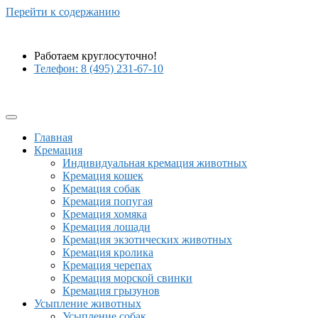
Перейти к содержанию
Работаем круглосуточно!
Телефон: 8 (495) 231-67-10
Главная
Кремация
Индивидуальная кремация животных
Кремация кошек
Кремация собак
Кремация попугая
Кремация хомяка
Кремация лошади
Кремация экзотических животных
Кремация кролика
Кремация черепах
Кремация морской свинки
Кремация грызунов
Усыпление животных
Усыпление собак