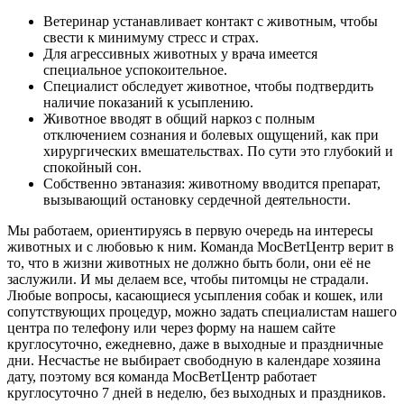
Ветеринар устанавливает контакт с животным, чтобы
свести к минимуму стресс и страх.
Для агрессивных животных у врача имеется
специальное успокоительное.
Специалист обследует животное, чтобы подтвердить
наличие показаний к усыплению.
Животное вводят в общий наркоз с полным
отключением сознания и болевых ощущений, как при
хирургических вмешательствах. По сути это глубокий и
спокойный сон.
Собственно эвтаназия: животному вводится препарат,
вызывающий остановку сердечной деятельности.
Мы работаем, ориентируясь в первую очередь на интересы
животных и с любовью к ним. Команда МосВетЦентр верит в
то, что в жизни животных не должно быть боли, они её не
заслужили. И мы делаем все, чтобы питомцы не страдали.
Любые вопросы, касающиеся усыпления собак и кошек, или
сопутствующих процедур, можно задать специалистам нашего
центра по телефону или через форму на нашем сайте
круглосуточно, ежедневно, даже в выходные и праздничные
дни. Несчастье не выбирает свободную в календаре хозяина
дату, поэтому вся команда МосВетЦентр работает
круглосуточно 7 дней в неделю, без выходных и праздников.