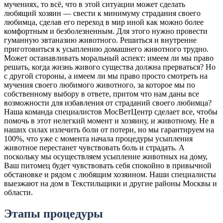
мучениях, то всё, что в этой ситуации может сделать
любящий хозяин — свести к минимуму страдания своего
любимца, сделав его переход в мир иной как можно более
комфортным и безболезненным. Для этого нужно провести
гуманную эвтаназию животного. Решиться и внутренне
приготовиться к усыплению домашнего животного трудно.
Может останавливать моральный аспект: имеем ли мы право
решать, когда жизнь живого существа должна прерваться? Но
с другой стороны, а имеем ли мы право просто смотреть на
мучения своего любимого животного, за которое мы по
собственному выбору в ответе, притом что нам даны все
возможности для избавления от страданий своего любимца?
Наша команда специалистов МосВетЦентр сделает все, чтобы
помочь в этот нелегкий момент и хозяину, и животному. Не в
наших силах излечить боли от потери, но мы гарантируем на
100%, что уже с момента начала процедуры усыпления
животное перестанет чувствовать боль и страдать. А
поскольку мы осуществляем усыпление животных на дому,
Ваш питомец будет чувствовать себя спокойно в привычной
обстановке и рядом с любящим хозяином. Наши специалисты
выезжают на дом в Текстильщики и другие районы Москвы и
области.
Этапы процедуры