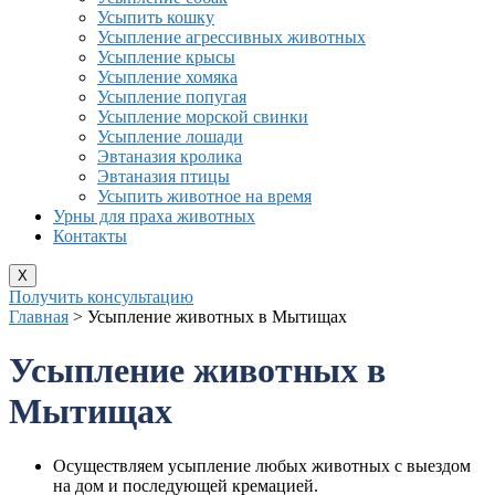
Усыпить кошку
Усыпление агрессивных животных
Усыпление крысы
Усыпление хомяка
Усыпление попугая
Усыпление морской свинки
Усыпление лошади
Эвтаназия кролика
Эвтаназия птицы
Усыпить животное на время
Урны для праха животных
Контакты
X
Получить консультацию
Главная
>
Усыпление животных в Мытищах
Усыпление животных в
Мытищах
Осуществляем усыпление любых животных с выездом
на дом и последующей кремацией.