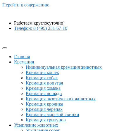
Перейти к содержанию
Работаем круглосуточно!
Телефон: 8 (495) 231-67-10
Главная
Кремация
Индивидуальная кремация животных
Кремация кошек
Кремация собак
Кремация попугая
Кремация хомяка
Кремация лошади
Кремация экзотических животных
Кремация кролика
Кремация черепах
Кремация морской свинки
Кремация грызунов
Усыпление животных
Усыпление собак