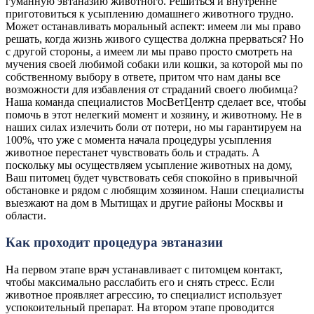
гуманную эвтаназию животного. Решиться и внутренне
приготовиться к усыплению домашнего животного трудно.
Может останавливать моральный аспект: имеем ли мы право
решать, когда жизнь живого существа должна прерваться? Но
с другой стороны, а имеем ли мы право просто смотреть на
мучения своей любимой собаки или кошки, за которой мы по
собственному выбору в ответе, притом что нам даны все
возможности для избавления от страданий своего любимца?
Наша команда специалистов МосВетЦентр сделает все, чтобы
помочь в этот нелегкий момент и хозяину, и животному. Не в
наших силах излечить боли от потери, но мы гарантируем на
100%, что уже с момента начала процедуры усыпления
животное перестанет чувствовать боль и страдать. А
поскольку мы осуществляем усыпление животных на дому,
Ваш питомец будет чувствовать себя спокойно в привычной
обстановке и рядом с любящим хозяином. Наши специалисты
выезжают на дом в Мытищах и другие районы Москвы и
области.
Как проходит процедура эвтаназии
На первом этапе врач устанавливает с питомцем контакт,
чтобы максимально расслабить его и снять стресс. Если
животное проявляет агрессию, то специалист использует
успокоительный препарат. На втором этапе проводится