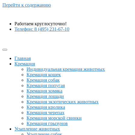
Перейти к содержанию
Работаем круглосуточно!
Телефон: 8 (495) 231-67-10
Главная
Кремация
Индивидуальная кремация животных
Кремация кошек
Кремация собак
Кремация попугая
Кремация хомяка
Кремация лошади
Кремация экзотических животных
Кремация кролика
Кремация черепах
Кремация морской свинки
Кремация грызунов
Усыпление животных
Усыпление собак