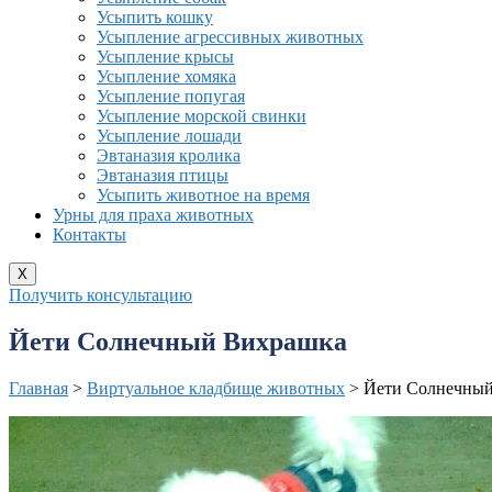
Усыпить кошку
Усыпление агрессивных животных
Усыпление крысы
Усыпление хомяка
Усыпление попугая
Усыпление морской свинки
Усыпление лошади
Эвтаназия кролика
Эвтаназия птицы
Усыпить животное на время
Урны для праха животных
Контакты
X
Получить консультацию
Йети Солнечный Вихрашка
Главная
>
Виртуальное кладбище животных
>
Йети Солнечны